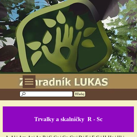
Prejsť na obsah
Preskočiť menu
Hľadaj
Trvalky a skalničky
R - Sc