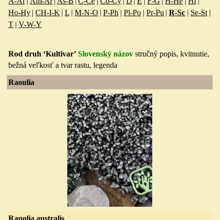
A-Al
|
Am-Ar
|
As-B
|
C-Ce
|
Co-Cy
|
D
|
E
|
F-G
|
H-He
|
Hi
|
Ho-Hy
|
CH-I-K
|
L
|
M-N-O
|
P-Ph
|
Pl-Po
|
Pr-Pu
|
R-Sc
|
Se-St
|
T
|
V-W-Y
Rod druh ‘Kultivar’
Slovenský názov
stručný popis, kvitnuti
e,
bežná veľkosť a tvar rastu, legenda
Raoulia
Rauolia australis