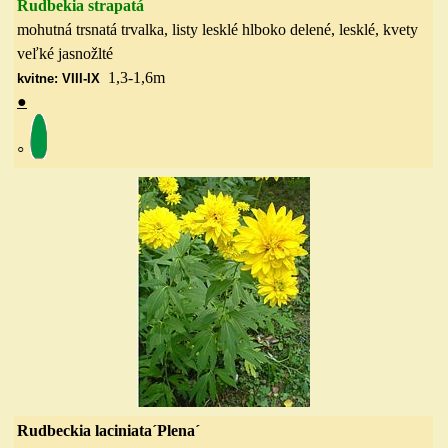
Rudbekia strapatá
mohutná trsnatá trvalka, listy lesklé hlboko delené, lesklé, kvety
veľké jasnožlté
1,3-1,6m
kvitne: VIII-IX
●
◦
Rudbeckia laciniata´Plena´