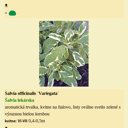
●
◦
Salvia officinalis ´Variegata´
Šalvia lekárska
aromatická trvalka, kvitne na fialovo, listy oválne svetlo zelené s
výraznou bielou kresbou
0,4-0,5
m
kvitne: VI-VII
●