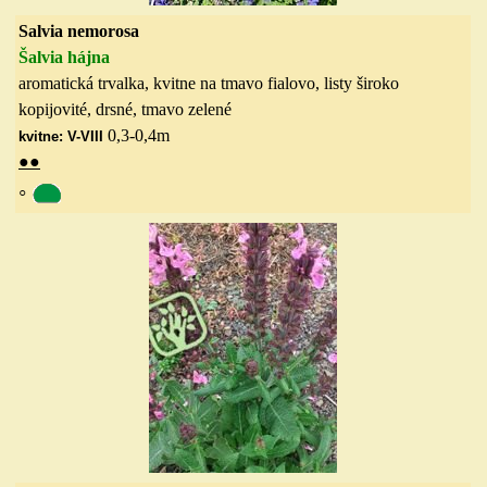
Salvia nemorosa
Šalvia hájn
a
aromatická trvalka, kvitne na tmavo fialovo, listy široko
kopijovité, drsné, tmavo zelené
0,3-0,4
m
kvitne: V-VIII
●
●
◦