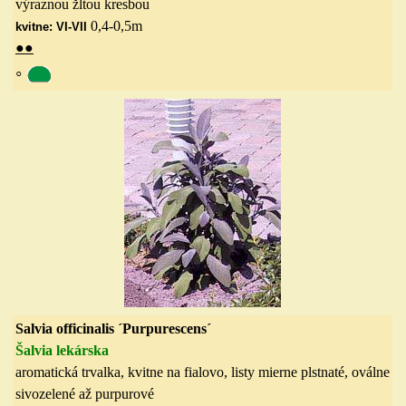
výraznou žltou kresbou
0,4-0,5
m
kvitne: VI-VII
●
●
◦
Salvia officinalis ´Purpurescens´
Šalvia lekárska
aromatická trvalka, kvitne na fialovo, listy mierne plstnaté, oválne
sivozelené až purpurové