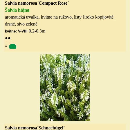
Salvia nemorosa´Compact Rose´
Šalvia hájna
aromatická trvalka, kvitne na ružovo, listy široko kopijovité,
drsné, sivo zelené
0,2-0,3
m
kvitne: V-VIII
●
●
◦
Salvia nemorosa´Schneehügel´