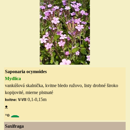
Saponaria ocymoides
Mydlica
vankúšová skalnička, kvitne bledo ružovo, listy drobné široko
kopijovité, mierne plstnaté
0,1-0,15
m
kvitne: V-VII
●
◦
ө
Saxifraga