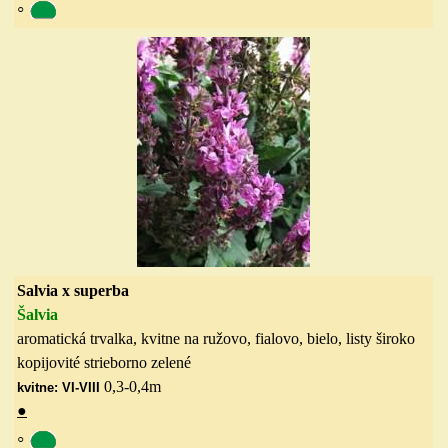
◦
Salvia x superba
Šalvia
aromatická trvalka, kvitne na ružovo, fialovo, bielo, listy široko
kopijovité strieborno zelené
0,3-0,4
m
kvitne: VI-VIII
●
◦