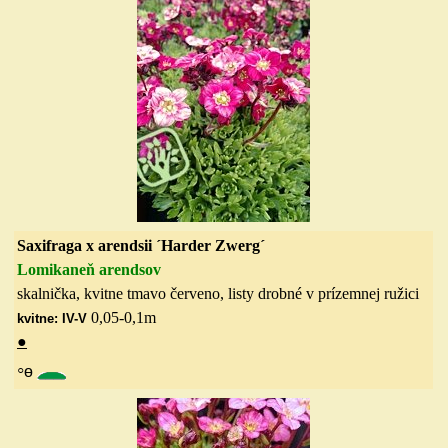
Saxifraga x arendsii
´Harder Zwerg´
Lomikaneň arendsov
skalnička, kvitne tmavo červeno, listy drobné v prízemnej ružici
0,05-0,1
m
kvitne: IV-V
●
◦
ө