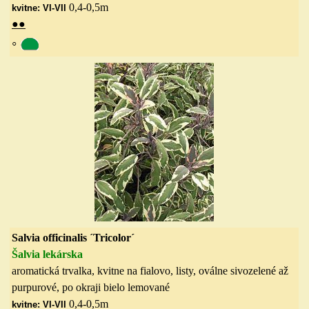
0,4-0,5
m
kvitne: VI-VII
●
●
◦
Salvia officinalis ´Tricolor´
Šalvia lekárska
aromatická trvalka, kvitne na fialovo, listy, oválne sivozelené až
purpurové, po okraji bielo lemované
0,4-0,5
m
kvitne: VI-VII