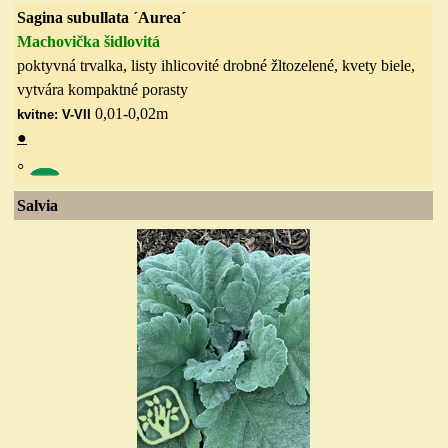
Sagina subullata ´Aurea´
Machovička šidlovitá
poktyvná trvalka, listy ihlicovité drobné žltozelené, kvety biele,
vytvára kompaktné porasty
0,01-0,02m
kvitne: V-VII
●
◦
Salvia