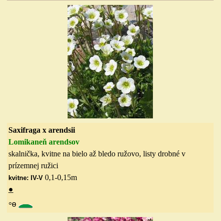
S
axifraga x arendsii
Lomikaneň arendsov
skalnička, kvitne na bielo až bledo ružovo, listy drobné v
prízemnej ružici
0,1-0,15
m
kvitne: IV-V
●
◦
ө