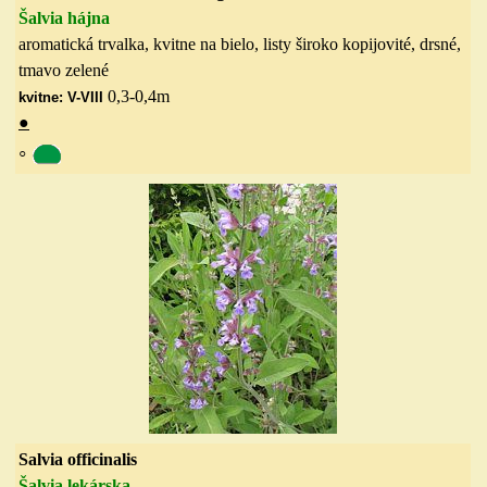
Šalvia hájna
aromatická trvalka, kvitne na bielo, listy široko kopijovité, drsné,
tmavo zelené
0,3-0,4
m
kvitne: V-VIII
●
◦
Salvia officinalis
Šalvia lekárska