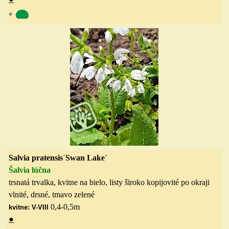
◦
Salvia pratensis´Swan Lake´
Šalvia lúčna
trsnatá trvalka, kvitne na bielo, listy široko kopijovité po okraji
vlnité, drsné, tmavo zelené
0,4-0,5
m
kvitne: V-VIII
●