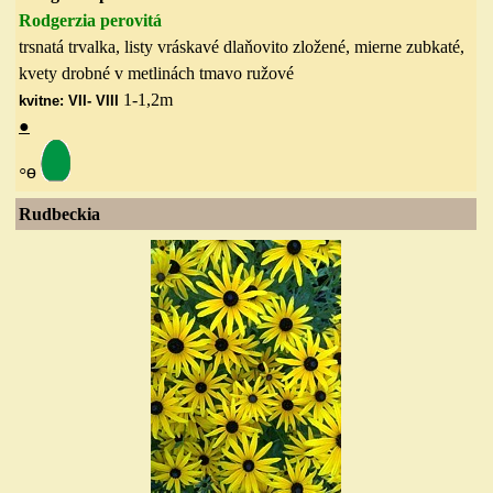
Rodgerzia perovitá
trsnatá trvalka, listy vráskavé dlaňovito zložené, mierne zubkaté,
kvety drobné v metlinách tmavo ružové
1-1,2m
kvitne: VII- VIII
●
◦
ө
Rudbeckia