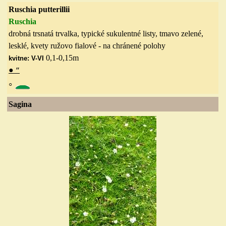
Ruschia putterillii
Ruschia
drobná trsnatá trvalka, typické sukulentné listy,
tmavo
zelené,
lesklé, kvety ružovo fialové - na chránené polohy
0,1-0,15m
kvitne: V-VI
●
″
◦
Sagina