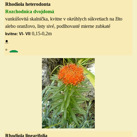
Rhodiola heterodonta
Rozchodnica dvojdomá
vankúšovitá skalnička, kvitne v okrúhlych súkvetiach na žlto
alebo oranžovo, listy sivé, podlhovasté mierne zubkaté
0,15-0,2
m
kvitne: VI- VII
●
◦
Rhodiola linearifolia