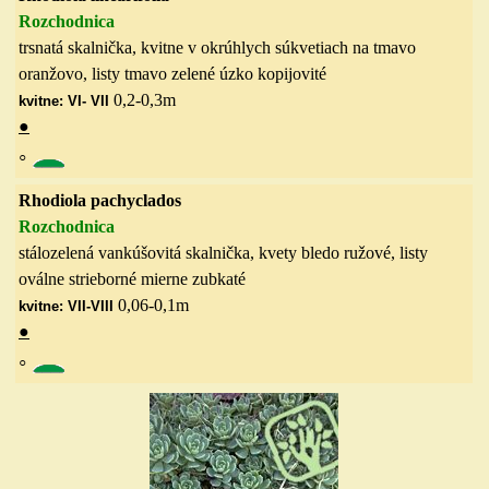
Rozchodnica
trsnatá
skalnička, kvitne v okrúhlych súkvetiach na tmavo
oranžovo, listy tmavo zelené úzko kopijovité
0,2-0,3
m
kvitne: VI- VII
●
◦
Rhodiola pachyclados
Rozchodnica
stálozelená vankúšovitá skalnička, kvety bledo ružové, listy
oválne strieborné mierne zubkaté
0,06-0,1
m
kvitne: VII-VIII
●
◦