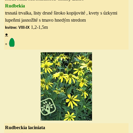
Rudbekia
trsnatá trvalka, listy drsné široko kopijovité , kvety s úzkymi
lupeňmi jasnožlté s tmavo hnedým stredom
1,2-1,5m
kvitne: VIII-IX
●
◦
Rudbeckia laciniata