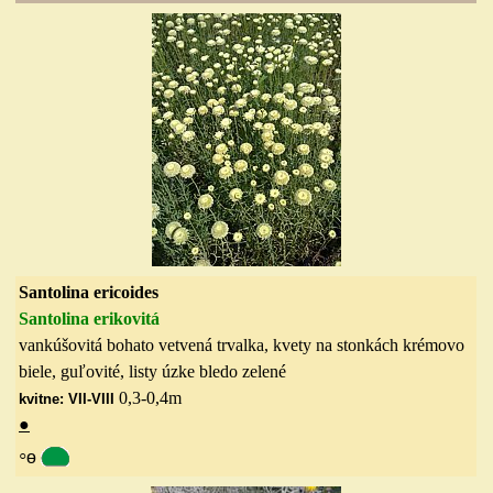
Santolina ericoides
Santolina erikovitá
vankúšovitá bohato vetvená trvalka, kvety na stonkách krémovo
biele, guľovité, listy úzke bledo zelené
0,3-0,4
m
kvitne: VII-VIII
●
◦
ө