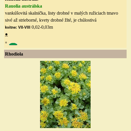
Rauolia austrálska
vankúšovitá skalnička, listy drobné v malých ružiciach tmavo
sivé až strieborné, kvety drobné žlté, je chúlostivá
0,02-0,03
m
kvitne: VII-VIII
●
◦
Rhodiola