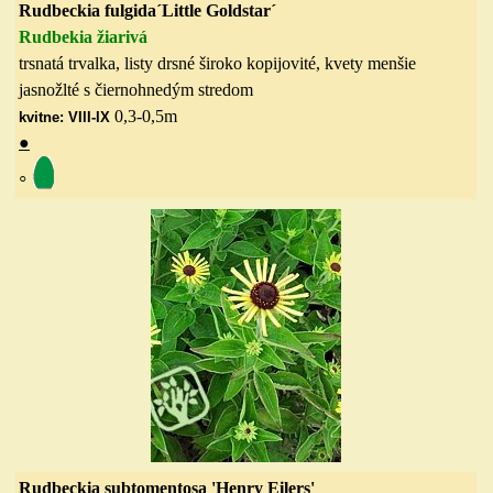
Rudbeckia fulgida´Little Goldstar´
Rudbekia žiarivá
trsnatá trvalka, listy drsné široko kopijovité, kvety menšie
jasnožlté s čiernohnedým stredom
0,3-0,5m
kvitne: VIII-IX
●
◦
Rudbeckia subtomentosa 'Henry Eilers'