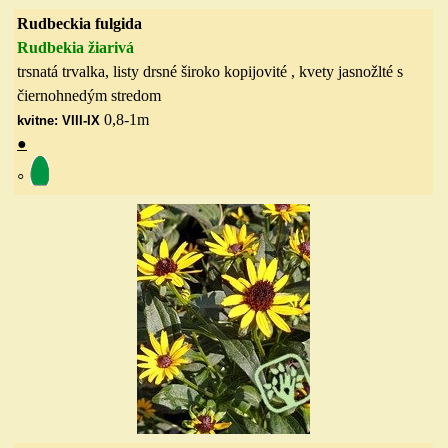
Rudbeckia fulgida
Rudbekia žiarivá
trsnatá trvalka, listy drsné široko kopijovité , kvety jasnožlté s
čiernohnedým stredom
0,8-1m
kvitne: VIII-IX
●
◦