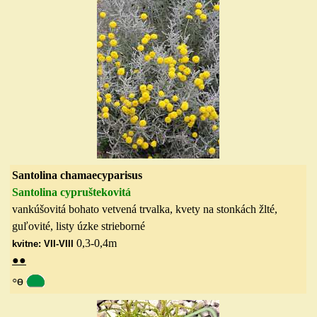
Santolina chamaecyparisus
Santolina cypruštekovitá
vankúšovitá bohato vetvená trvalka, kvety na stonkách žlté,
guľovité, listy úzke strieborné
0,3-0,4
m
kvitne: VII-VIII
●
●
◦
ө