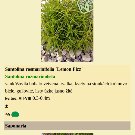
Santolina
rosmarinifolia
´L
emon
F
izz
´
Santolina
rozmarinolistá
vankúšovitá bohato vetvená trvalka, kvety na stonkách krémovo
biele, guľovité, listy úzke
jasno žlté
0,3-0,4
m
kvitne: VII-VIII
●
◦
ө
Saponaria