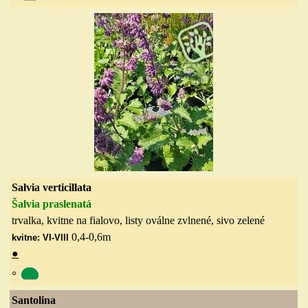
Salvia verticillata
Šalvia praslenatá
trvalka, kvitne na fialovo, listy oválne zvlnené, sivo zelené
0,4-0,6
m
kvitne: VI-VIII
●
◦
Santolina