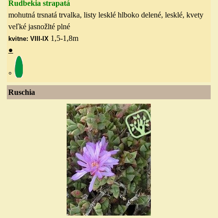
Rudbekia strapatá
mohutná trsnatá trvalka, listy lesklé hlboko delené, lesklé, kvety
veľké jasnožlté plné
1,5-1,8m
kvitne: VIII-IX
●
◦
Ruschia