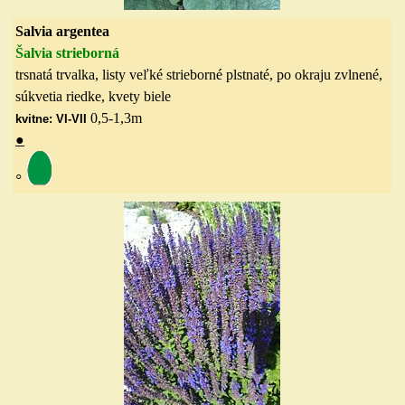
Salvia argentea
Šalvia
strieborná
trsnatá trvalka, listy veľké strieborné plstnaté, po okraju zvlnené,
súkvetia riedke, kvety biele
0,5-1,3
m
kvitne: VI-VII
●
◦