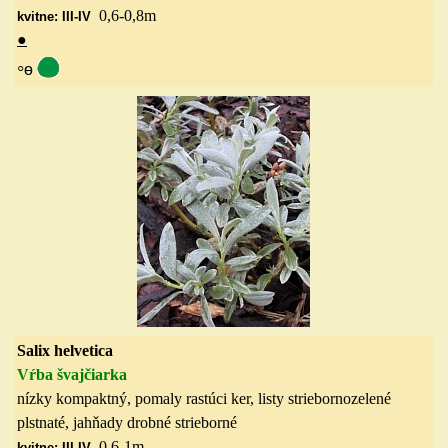
0,6-0,8
m
kvitne: III-IV
●
◦
ө
Salix helvetica
Vŕba
švajčiarka
nízky kompaktný, pomaly rastúci ker, listy striebornozelené
plstnaté, jahňady drobné strieborné
0,6-1
m
kvitne: III-IV