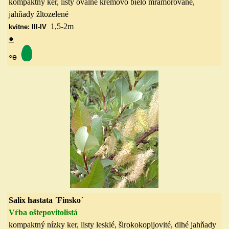
kompaktný ker, listy oválne krémovo bielo mramorované,
jahňady žltozelené
1,5-2
m
kvitne: III-IV
●
◦
ө
Salix hastata ´Finsk
o
´
Vŕba
oštepovitolistá
kompaktný nízky ker, listy lesklé, širokokopijovité,
dlhé
jahňady