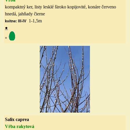
kompaktný ker, listy lesklé široko kopijovité, konáre červeno
hnedá, jahňady čierne
1-1,5
m
kvitne: III-IV
●
◦
Salix caprea
Vŕba rakytová