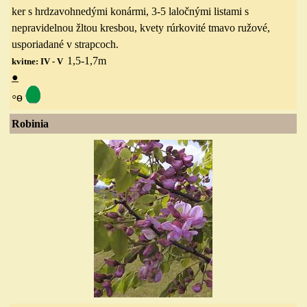
ker s hrdzavohnedými konármi, 3-5 laločnými listami s
nepravidelnou žltou kresbou, kvety rúrkovité tmavo ružové,
usporiadané v strapcoch.
1,5-1,7
m
kvitne: IV - V
●
◦
ө
Robinia