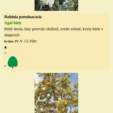
Robinia pseudoacacia
Agát biely
tŕnitý strom, listy perovito zložené, svetlo zelené, kvety biele v
strapcoch
12-16
m
kvitne: IV -V
●
×
◦