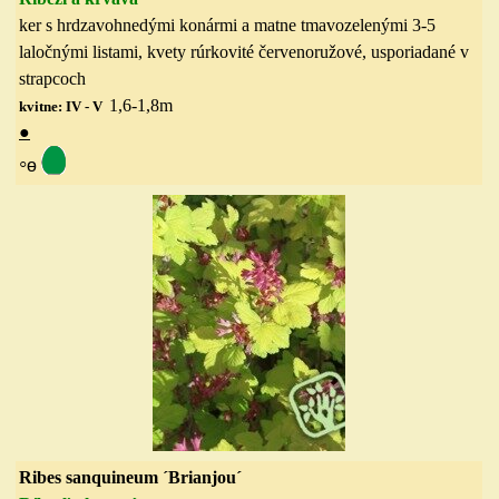
ker s hrdzavohnedými konármi a matne tmavozelenými 3-5
laločnými listami, kvety rúrkovité červenoružové, usporiadané v
strapcoch
1,6-1,8
m
kvitne: IV - V
●
◦
ө
Ribes sanquineum ´Brianjou´