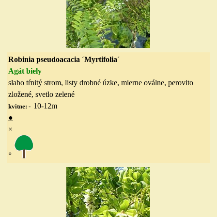
Robinia pseudoacacia
´Myrtifolia´
Agát biely
slabo tŕnitý strom, listy drobné úzke, mierne oválne, perovito
zložené, svetlo zelené
10-12
m
kvitne: -
●
×
◦