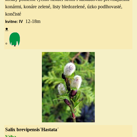
konármi, konáre zelené, listy bledozelené, úzko podlhovasté,
končisté
12-18
m
kvitne: IV
●
◦
Salix brevipensis´Hastata´
Vŕba