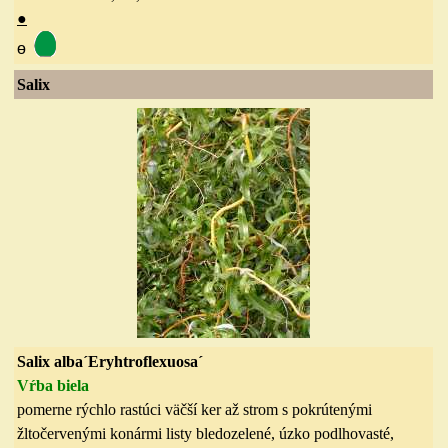
●
ө
Salix
Salix alba´Eryhtroflexuosa´
Vŕba biela
pomerne rýchlo rastúci väčší ker až strom s pokrútenými
žltočervenými konármi listy bledozelené, úzko podlhovasté,