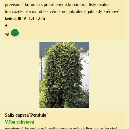
previsnutá korunka s pokrútenými konárikmi, listy oválne
tmavozelené a na rube sivémierne pokrútené, jahňady krémové
1,4-1,6
m
kvitne: III-IV
●
◦
ө
Salix caprea´Pendula´
Vŕba rakytová
previsnutá korunka má oválne tmavo zelené listy, na rube sivé.