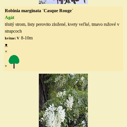
Robinia marginata ´Casque Rouge´
Agát
tŕnitý strom, listy perovito zložené, kvety veľké, tmavo ružové v
strapcoch
8-10
m
kvitne: V
●
×
◦