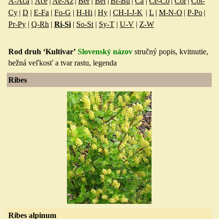
A-Aca
|
Ace
|
Ae-Az
|
Ber
|
Bet
|
Br-Bu
|
Ca
|
Ce-Co
|
Cor
|
Cot-
Cy
|
D
|
E-Fa
|
Fo-G
|
H-Hi
|
Hy
|
CH-I-J-K
|
L
|
M-N-O
|
P-Po
|
Pr-Py
|
Q-Rh
|
Ri-Si
|
So-St
|
Sy-T
|
U-V
|
Z-W
Rod druh ‘Kultivar’
Slovenský názov
stručný popis, kvitnuti
e,
bežná veľkosť a tvar rastu, legenda
Ribes
Ribes alpinum