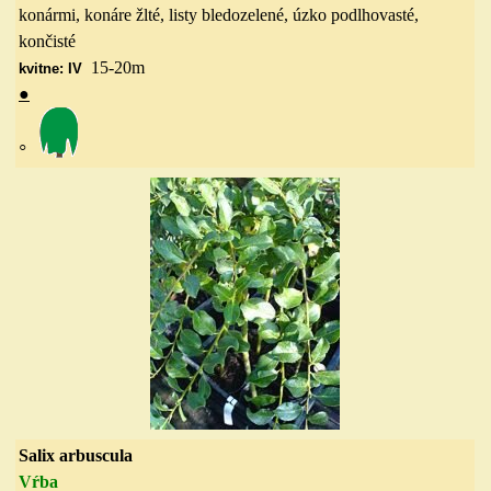
konármi, konáre žlté, listy bledozelené, úzko podlhovasté,
končisté
15-20
m
kvitne: IV
●
◦
Salix arbuscula
Vŕba