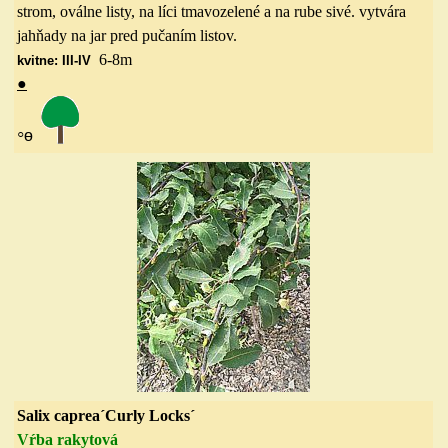
strom, oválne listy, na líci tmavozelené a na rube sivé. vytvára
jahňady na jar pred pučaním listov.
6-8
m
kvitne: III-IV
●
◦
ө
Salix caprea´Curly Locks´
Vŕba rakytová