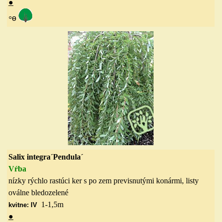
●
◦
ө
Salix integra´Pendula´
Vŕba
nízky rýchlo rastúci ker s po zem previsnutými konármi, listy
oválne bledozelené
1-1,5
m
kvitne: IV
●