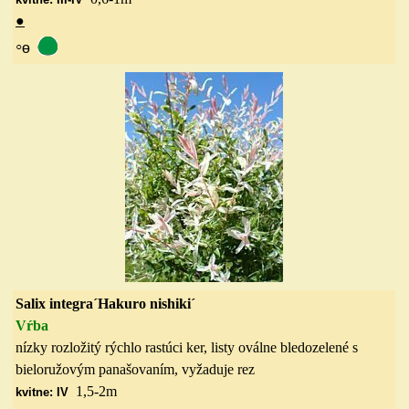
●
◦
ө
Salix integra´Hakuro nishiki´
Vŕba
nízky rozložitý rýchlo rastúci ker, listy oválne bledozelené s
bieloružovým panašovaním, vyžaduje rez
1,5-2
m
kvitne: IV