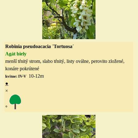
Robinia pseudoacacia ´Tortuosa´
Agát biely
menší tŕnitý strom, slabo tŕnitý, listy oválne, perovito zložené,
konáre pokrútené
10-12
m
kvitne: IV-V
●
×
◦