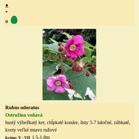
●
*
ө
Rubus odoratus
Ostružina voňavá
hustý výbežkatý ker, chĺpkaté konáre, listy 5-7 laločné, zúbkaté,
kvety veľké tmavo ružové
1,5-1,8
m
kvitne: V - VII