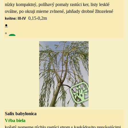
nízky kompaktný, políhavý pomaly rastúci ker, listy lesklé
oválne, po okraji mierne zvlnené, jahňady drobné žltozelené
0,15-0,2
m
kvitne: III-IV
●
◦
Salix babylonica
Vŕba biela
košatý pomerne rýchlo rastúci strom s kaskádovito prevísajúcimi