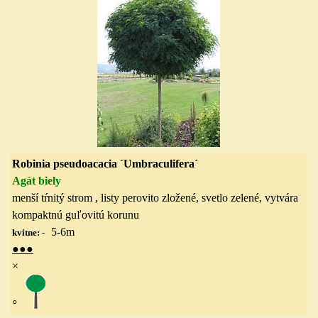
Robinia pseudoacacia ´Umbraculifera´
Agát biely
menší tŕnitý strom , listy perovito zložené, svetlo zelené, vytvára
kompaktnú guľovitú korunu
5-6
m
kvitne: -
●●●
×
◦