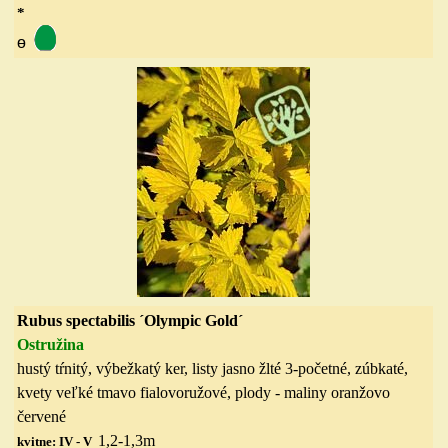
*
ө
Rubus spectabilis ´Olympic Gold´
Ostružina
hustý tŕnitý, výbežkatý ker, listy jasno žlté 3-početné, zúbkaté,
kvety veľké tmavo fialovoružové, plody - maliny oranžovo
červené
1,2-1,3
m
kvitne: IV - V