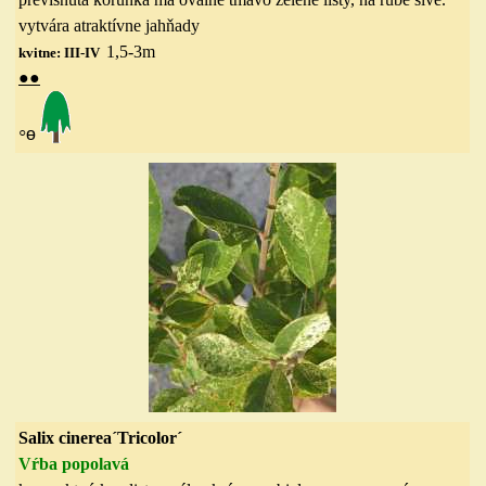
vytvára atraktívne jahňady
1,5-3
m
kvitne: III-IV
●
●
◦
ө
Salix cinerea´Tricolor´
Vŕba
popolavá