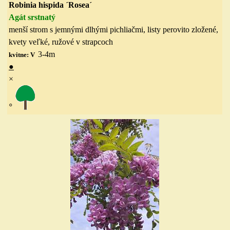
Robinia hispida ´Rosea´
Agát srstnatý
menší strom
s jemnými dlhými pichliačmi
, listy perovito zložené,
kvety veľké, ružové v strapcoch
3-4
m
kvitne: V
●
×
◦