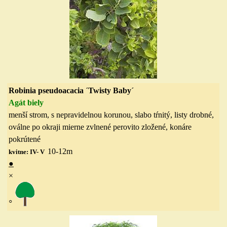
Robinia pseudoacacia ´Twisty Baby´
Agát biely
menší strom, s nepravidelnou korunou, slabo tŕnitý, listy drobné,
oválne po okraji mierne zvlnené perovito zložené, konáre
pokrútené
10-12
m
kvitne: IV- V
●
×
◦