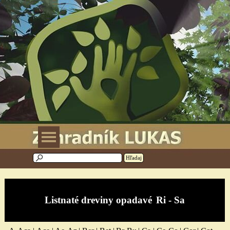
Prejsť na obsah
Preskočiť menu
Hľadaj
Listnaté drevi
ny opadavé
Ri - Sa