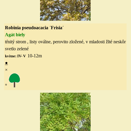
Robinia pseudoacacia ´Frisia´
Agát biely
tŕnitý strom , listy oválne, perovito zložené, v mladosti žlté neskôr
svetlo zelené
10-12
m
kvitne: IV- V
●
×
◦