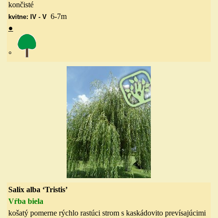
končisté
6-7
m
kvitne: IV - V
●
◦
Salix alba ‘Tristis’
Vŕba biela
košatý pomerne rýchlo rastúci strom s kaskádovito prevísajúcimi