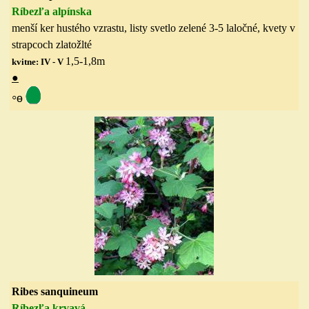
Ríbezľa alpínska
menší ker hustého vzrastu, listy svetlo zelené 3-5 laločné, kvety v
strapcoch zlatožlté
1,5-1,8
m
kvitne: IV - V
●
◦
ө
Ribes sanquineum
Ríbezľa krvavá