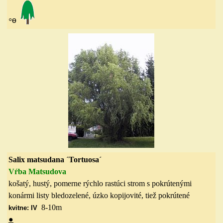
◦
ө
Salix matsudana ´Tortuosa´
Vŕba Matsudova
košatý, hustý, pomerne rýchlo rastúci strom s pokrútenými
konármi listy bledozelené, úzko kopijovité, tiež pokrútené
8-10
m
kvitne: IV
●