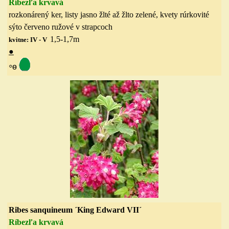
Ríbezľa krvavá
rozkonárený ker, listy jasno žlté až žlto zelené, kvety rúrkovité
sýto červeno ružové v strapcoch
1,5-1,7
m
kvitne: IV - V
●
◦
ө
Ribes sanquineum ´King Edward VII´
Ríbezľa krvavá