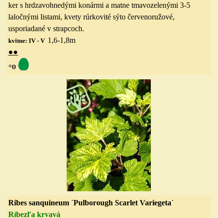
ker s hrdzavohnedými konármi a matne tmavozelenými 3-5
laločnými listami, kvety rúrkovité sýto červenoružové,
usporiadané v strapcoch.
1,6-1,8
m
kvitne: IV - V
●
●
◦
ө
Ribes sanquineum
´
Pulborough Scarlet Variegeta´
Ríbezľa krvavá