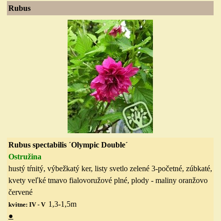
Rubus
Rubus spectabilis ´Olympic Double´
Ostružina
hustý tŕnitý, výbežkatý ker, listy svetlo zelené 3-početné, zúbkaté,
kvety veľké tmavo fialovoružové plné, plody - maliny oranžovo
červené
1,3-1,5
m
kvitne: IV - V
●