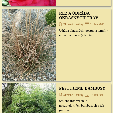
REZ A ÚDRŽBA
OKRASNÝCH TRÁV
Okrasné Rastliny
18 Jan 2011
Údržba okrasných, postup a termíny
strihania okrasných tráv.
PESTUJEME BAMBUSY
Okrasné Rastliny
18 Jan 2011
Stručné informácie o
mrazuvdorných bambusoch a ich
pestovaní.