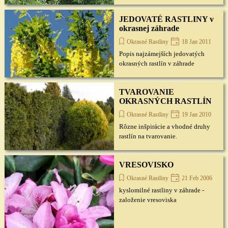
JEDOVATÉ RASTLINY v
okrasnej záhrade
Okrasné Rastliny
18 Jan 2011
Popis najzámejších jedovatých
okrasných rastlín v záhrade
TVAROVANIE
OKRASNÝCH RASTLÍN
Okrasné Rastliny
19 Jan 2010
Rôzne inšpirácie a vhodné druhy
rastlín na tvarovanie.
VRESOVISKO
Okrasné Rastliny
21 Feb 2006
kyslomilné rastliny v záhrade -
založenie vresoviska