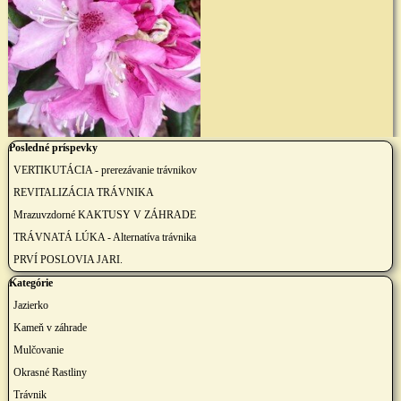
Preskočiť blok Posledné príspevky
Posledné príspevky
VERTIKUTÁCIA - prerezávanie trávnikov
REVITALIZÁCIA TRÁVNIKA
Mrazuvzdorné KAKTUSY V ZÁHRADE
TRÁVNATÁ LÚKA - Alternatíva trávnika
PRVÍ POSLOVIA JARI.
Preskočiť blok Kategórie
Kategórie
Jazierko
Kameň v záhrade
Mulčovanie
Okrasné Rastliny
Trávnik