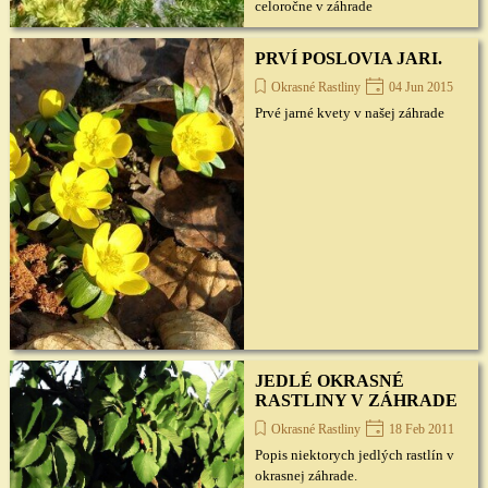
celoročne v záhrade
PRVÍ POSLOVIA JARI.
Okrasné Rastliny
04 Jun 2015
Prvé jarné kvety v našej záhrade
JEDLÉ OKRASNÉ
RASTLINY V ZÁHRADE
Okrasné Rastliny
18 Feb 2011
Popis niektorych jedlých rastlín v
okrasnej záhrade.