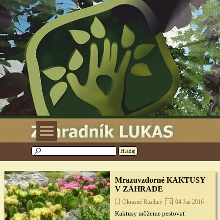
Prejsť na obsah
Preskočiť menu
Hľadaj
Mrazuvzdorné KAKTUSY
V ZÁHRADE
Okrasné Rastliny
04 Jan 2016
Kaktusy môžeme pestovať