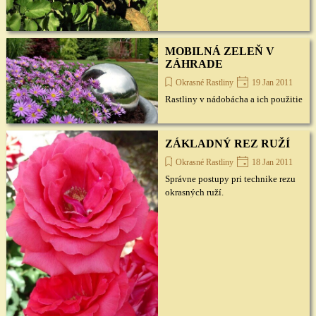
MOBILNÁ ZELEŇ V
ZÁHRADE
Okrasné Rastliny
19 Jan 2011
Rastliny v nádobácha a ich použitie
ZÁKLADNÝ REZ RUŽÍ
Okrasné Rastliny
18 Jan 2011
Správne postupy pri technike rezu
okrasných ruží.